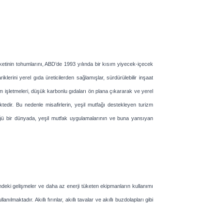
ketinin tohumlarını, ABD’de 1993 yılında bir kısım yiyecek-içecek
lerini yerel gıda üreticilerden sağlamışlar, sürdürülebilir inşaat
 işletmeleri, düşük karbonlu gıdaları ön plana çıkararak ve yerel
tedir. Bu nedenle misafirlerin, yeşil mutfağı destekleyen turizm
üdüğü bir dünyada, yeşil mutfak uygulamalarının ve buna yansıyan
indeki gelişmeler ve daha az enerji tüketen ekipmanların kullanımı
aktadır. Akıllı fırınlar, akıllı tavalar ve akıllı buzdolapları gibi