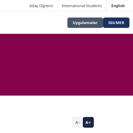
Aday Öğrenci
International Students
English
Uygulamalar
IGUMER
A-
A+