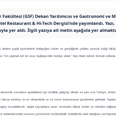
lar Fakültesi (GSF) Dekan Yardımcısı ve Gastronomi ve
tel Restaurant & Hi-Tech Dergisi’nde yayımlandı. Yazı
la yer aldı. İlgili yazıya ait metin aşağıda yer almakta
em çeşitli yiyeceklerin bollaştığını söyler ve gençliğinde çekilen yiyecek kıtlığı hikâyeler
unu
“Un yapmak için bir avuç buğdaya bile muhtaç olduk.”
diye ifade ederdi. Sonraki yıllarda
mik sorunların aşılabilmesi için özellikle gelişmiş ülkeler ve yanı sıra Türkiye, üretim 
kına varılmış ve en nihayetinde on yıl sonra kamuoyunun gündemine gelmiştir. Yapılan t
eyi kurulabilecek, doğal kaynaklara zarar vermeden bilinçli üretim ve tüketimi sağlanabil
zlere anlattıklarımdan sorunun çözümünün sürdürülebilir modellerde saklı olduğunu sezmişsini