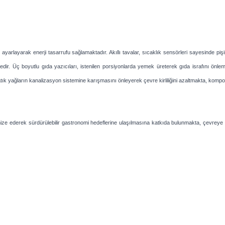
k ayarlayarak enerji tasarrufu sağlamaktadır. Akıllı tavalar, sıcaklık sensörleri sayesinde piş
dir. Üç boyutlu gıda yazıcıları, istenilen porsiyonlarda yemek üreterek gıda israfını önl
ık yağların kanalizasyon sistemine karışmasını önleyerek çevre kirliliğini azaltmakta, kompost
imize ederek sürdürülebilir gastronomi hedeflerine ulaşılmasına katkıda bulunmakta, çevreye d