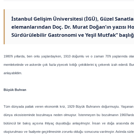
İstanbul Gelişim Üniversitesi (İGÜ), Güzel Sanat
elemanlarından Doç. Dr. Murat Doğan’ın yazısı Ho
Sürdürülebilir Gastronomi ve Yeşil Mutfak” başlığıy
1980’li yıllarda, ben onlu yaşlardayken, 1910 doğumlu ve o zaman 70’li yaşlarında olan ded
memleketinde ve askerde çok fazla yiyecek kıtlığı çektiklerini iç çekerek izah ederdi. B
anlayabildim.
Büyük Buhran
Tüm dünyada patlak veren ekonomik kriz, 1929 Büyük Buhranını doğurmuştu. Yaşanan ekono
dünya ekosisteminde bozulmaya neden olmuştur. İstenmeyen bu bozulmanın 1960’larda fa
bütüncül bir bakış açısına ihtiyaç duyulduğu anlaşılmıştır. İnsan ve doğa arasında deng
oluşturulması ve faaliyete geçirilmesinin zorunlu olduğu sonucuna varılmıştır. Aslında si