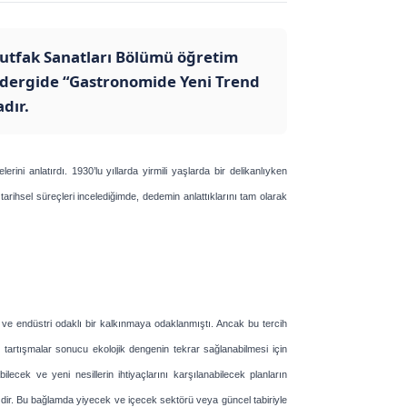
 Mutfak Sanatları Bölümü öğretim
, dergide “Gastronomide Yeni Trend
dır.
ini anlatırdı. 1930’lu yıllarda yirmili yaşlarda bir delikanlıyken
 tarihsel süreçleri incelediğimde, dedemin anlattıklarını tam olarak
ve endüstri odaklı bir kalkınmaya odaklanmıştı. Ancak bu tercih
artışmalar sonucu ekolojik dengenin tekrar sağlanabilmesi için
ecek ve yeni nesillerin ihtiyaçlarını karşılanabilecek planların
zdir. Bu bağlamda yiyecek ve içecek sektörü veya güncel tabiriyle