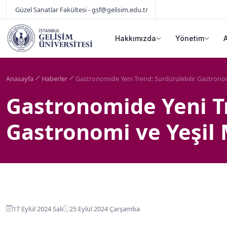
Güzel Sanatlar Fakültesi - gsf@gelisim.edu.tr
Hakkımızda
Yönetim
Anasayfa
Haberler
Gastronomide Yeni Trend: Sürdürülebilir Gastronom
Gastronomide Yeni Tr
Gastronomi ve Yeşil
17 Eylül 2024 Salı
25 Eylül 2024 Çarşamba