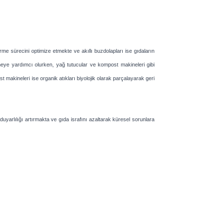
irme sürecini optimize etmekte ve akıllı buzdolapları ise gıdaların
emeye yardımcı olurken, yağ tutucular ve kompost makineleri gibi
 makineleri ise organik atıkları biyolojik olarak parçalayarak geri
uyarlılığı artırmakta ve gıda israfını azaltarak küresel sorunlara