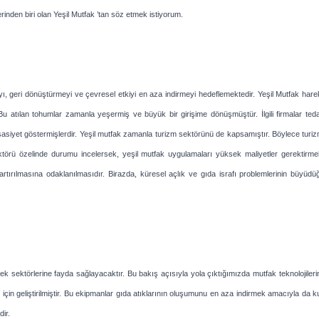
rinden biri olan Yeşil Mutfak ’tan söz etmek istiyorum.
ı, geri dönüştürmeyi ve çevresel etkiyi en aza indirmeyi hedeflemektedir. Yeşil Mutfak hare
u atılan tohumlar zamanla yeşermiş ve büyük bir girişime dönüşmüştür. İlgili firmalar tedarik
asiyet göstermişlerdir. Yeşil mutfak zamanla turizm sektörünü de kapsamıştır. Böylece turizm
sektörü özelinde durumu incelersek, yeşil mutfak uygulamaları yüksek maliyetler gerektirmek
n artırılmasına odaklanılmasıdır. Birazda, küresel açlık ve gıda israfı problemlerinin büy
ecek sektörlerine fayda sağlayacaktır. Bu bakış açısıyla yola çıktığımızda mutfak teknolojiler
eliştirilmiştir. Bu ekipmanlar gıda atıklarının oluşumunu en aza indirmek amacıyla da kullanılm
dir.