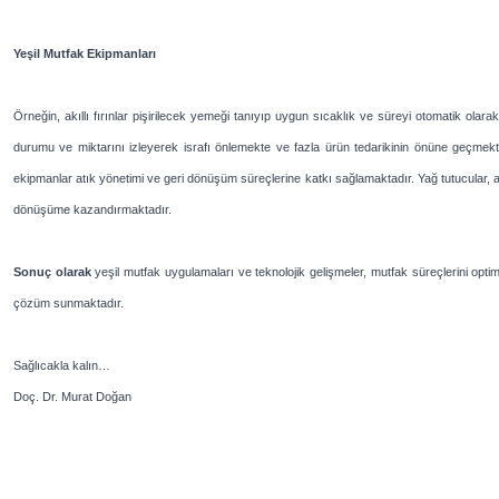
Yeşil Mutfak Ekipmanları
Örneğin, akıllı fırınlar pişirilecek yemeği tanıyıp uygun sıcaklık ve süreyi otomatik olara
durumu ve miktarını izleyerek israfı önlemekte ve fazla ürün tedarikinin önüne geçmekte
ekipmanlar atık yönetimi ve geri dönüşüm süreçlerine katkı sağlamaktadır. Yağ tutucular, at
dönüşüme kazandırmaktadır.
Sonuç olarak
yeşil mutfak uygulamaları ve teknolojik gelişmeler, mutfak süreçlerini opt
çözüm sunmaktadır.
Sağlıcakla kalın…
Doç. Dr. Murat Doğan