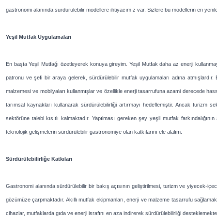
gastronomi alanında sürdürülebilir modellere ihtiyacımız var. Sizlere bu modellerin en yenile
Yeşil Mutfak Uygulamaları
En başta Yeşil Mutfağı özetleyerek konuya gireyim. Yeşil Mutfak daha az enerji kullanmay
patronu ve şefi bir araya gelerek, sürdürülebilir mutfak uygulamaları adına atmışlardır. B
malzemesi ve mobilyaları kullanmışlar ve özellikle enerji tasarrufuna azami derecede hass
tarımsal kaynakları kullanarak sürdürülebilirliği artırmayı hedeflemiştir. Ancak turizm 
sektörüne talebi kısıtlı kalmaktadır. Yapılması gereken şey yeşil mutfak farkındalığını
teknolojik gelişmelerin sürdürülebilir gastronomiye olan katkılarını ele alalım.
Sürdürülebilirliğe Katkıları
Gastronomi alanında sürdürülebilir bir bakış açısının geliştirilmesi, turizm ve yiyecek-iç
gözümüze çarpmaktadır. Akıllı mutfak ekipmanları, enerji ve malzeme tasarrufu sağlamak için g
cihazlar, mutfaklarda gıda ve enerji israfını en aza indirerek sürdürülebilirliği desteklemekte