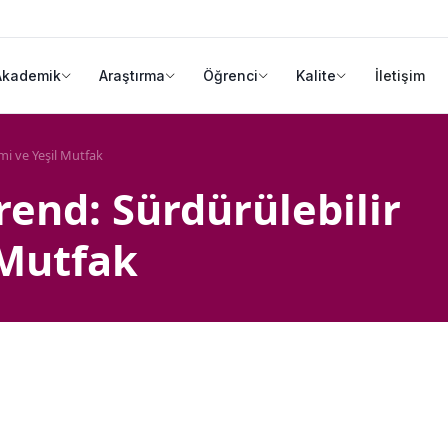
Akademik
Araştırma
Öğrenci
Kalite
İletişim
i ve Yeşil Mutfak
end: Sürdürülebilir
 Mutfak