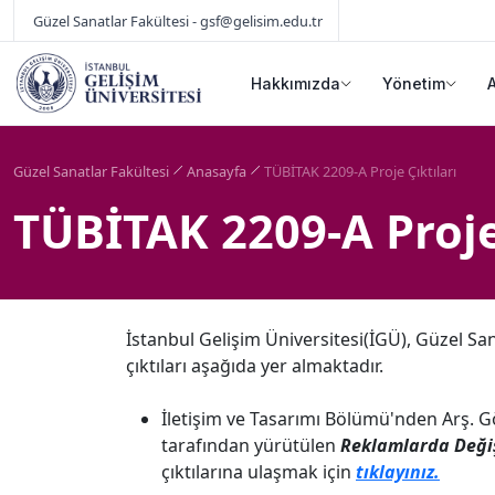
Güzel Sanatlar Fakültesi - gsf@gelisim.edu.tr
Hakkımızda
Yönetim
Güzel Sanatlar Fakültesi
Anasayfa
TÜBİTAK 2209-A Proje Çıktıları
TÜBİTAK 2209-A Proje
İstanbul Gelişim Üniversitesi(İGÜ), Güzel Sa
çıktıları aşağıda yer almaktadır.
İletişim ve Tasarımı Bölümü'nden Arş. 
tarafından yürütülen
Reklamlarda Değiş
çıktılarına ulaşmak için
tıklayınız.