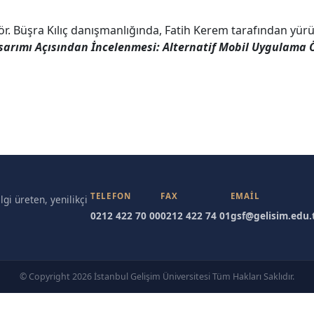
ör. Büşra Kılıç danışmanlığında, Fatih Kerem tarafından yür
sarımı Açısından İncelenmesi: Alternatif Mobil Uygulama
TELEFON
FAX
EMAIL
gi üreten, yenilikçi
0212 422 70 00
0212 422 74 01
gsf@gelisim.edu.
© Copyright 2026 İstanbul Gelişim Üniversitesi Tüm Hakları Saklıdır.