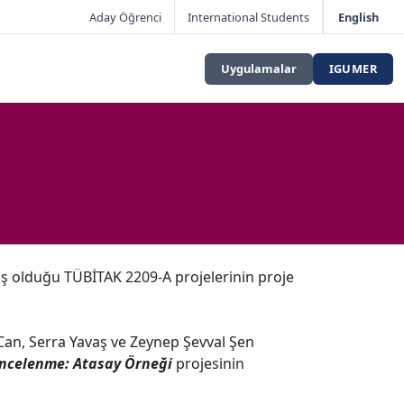
Aday Öğrenci
International Students
English
Uygulamalar
IGUMER
mış olduğu TÜBİTAK 2209-A projelerinin proje
Can, Serra Yavaş ve Zeynep Şevval Şen
 İncelenme: Atasay Örneği
projesinin