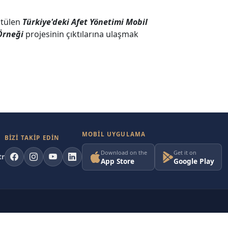
ütülen
Türkiye'deki Afet Yönetimi Mobil
 Örneği
projesinin çıktılarına ulaşmak
MOBIL UYGULAMA
BİZİ TAKİP EDİN
Download on the
Get it on
tr
App Store
Google Play