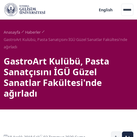
English
Anasayfa
Haberler
GastroArt Kulübü, Pasta Sanatçısını İGÜ Güzel Sanatlar Fakültesi'nde
ağırladı
GastroArt Kulübü, Pasta
Sanatçısını İGÜ Güzel
Sanatlar Fakültesi'nde
ağırladı
18 Aralık 2018 Salı
03 Temmuz 2020 Cuma
A-
A+