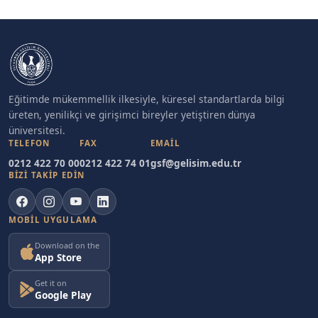
Eğitimde mükemmellik ilkesiyle, küresel standartlarda bilgi
üreten, yenilikçi ve girişimci bireyler yetiştiren dünya
üniversitesi.
TELEFON
FAX
EMAIL
0212 422 70 00
0212 422 74 01
gsf@gelisim.edu.tr
BİZİ TAKİP EDİN
MOBIL UYGULAMA
Download on the
App Store
Get it on
Google Play