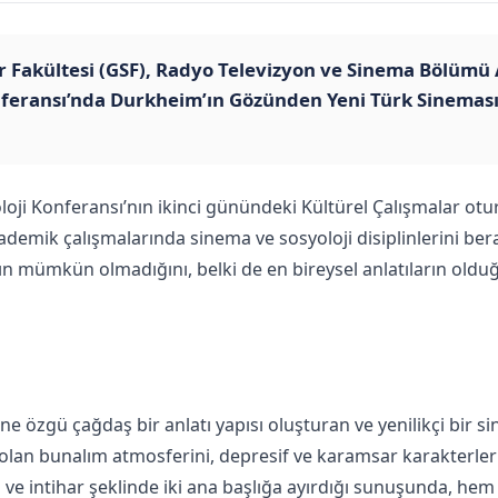
lar Fakültesi (GSF), Radyo Televizyon ve Sinema Bölümü
feransı’nda Durkheim’ın Gözünden Yeni Türk Sineması’n
oloji Konferansı’nın ikinci günündeki Kültürel Çalışmalar o
Akademik çalışmalarında sinema ve sosyoloji disiplinlerini b
mümkün olmadığını, belki de en bireysel anlatıların olduğu
 özgü çağdaş bir anlatı yapısı oluşturan ve yenilikçi bir sin
n bunalım atmosferini, depresif ve karamsar karakterleri v
ve intihar şeklinde iki ana başlığa ayırdığı sunuşunda, hem b