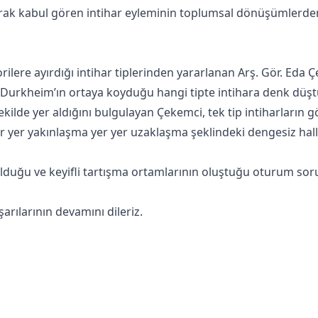
rak kabul gören intihar eyleminin toplumsal dönüşümlerden 
lere ayırdığı intihar tiplerinden yararlanan Arş. Gör. Eda Ç
 Durkheim’ın ortaya koyduğu hangi tipte intihara denk düştük
r şekilde yer aldığını bulgulayan Çekemci, tek tip intiharlar
r yer yakınlaşma yer yer uzaklaşma şeklindeki dengesiz halle
 olduğu ve keyifli tartışma ortamlarının oluştuğu oturum so
şarılarının devamını dileriz.