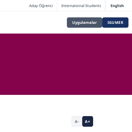
Aday Öğrenci
International Students
English
Uygulamalar
IGUMER
A-
A+