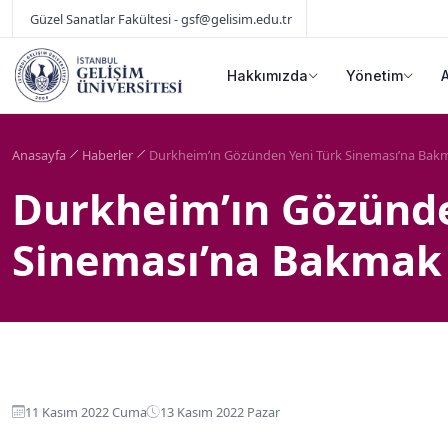
Güzel Sanatlar Fakültesi - gsf@gelisim.edu.tr
Hakkımızda
Yönetim
Anasayfa
Haberler
Durkheim’ın Gözünden Yeni Türk Sineması’na Bak
Durkheim’ın Gözünde
Sineması’na Bakmak
11 Kasım 2022 Cuma
13 Kasım 2022 Pazar