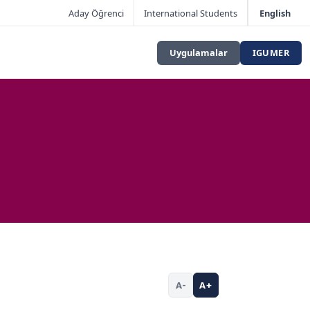
Aday Öğrenci
International Students
English
Uygulamalar
IGUMER
A-
A+