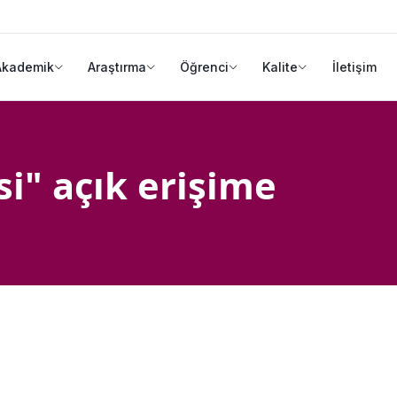
Akademik
Araştırma
Öğrenci
Kalite
İletişim
si" açık erişime