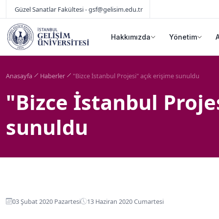
Güzel Sanatlar Fakültesi - gsf@gelisim.edu.tr
Hakkımızda
Yönetim
Anasayfa
Haberler
"Bizce İstanbul Projesi" açık erişime sunuldu
"Bizce İstanbul Proje
sunuldu
03 Şubat 2020 Pazartesi
13 Haziran 2020 Cumartesi