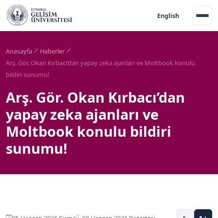
English
Anasayfa
Haberler
Arş. Gör. Okan Kırbacı’dan yapay zeka ajanları ve Moltbook konulu
bildiri sunumu!
Arş. Gör. Okan Kırbacı’dan
yapay zeka ajanları ve
Moltbook konulu bildiri
sunumu!
05 Haziran 2026 Cuma
08 Haziran 2026 Pazartesi
A-
A+