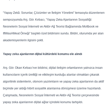
“Yapay Zekâ: Sorunlar, Çözümler ve İletişim Yönetimi” temasıyla düzenlenen
sempozyumda Arş. Gör. Kırbacı, “Yapay Zeka Ajanlarının Sosyalliği:
Nesnelerin Sosyal İnterneti ve Aktör-Ağ Teorisi Bağlamında Moltbook ve
IfIWasAMeat Örneği” başlıklı özet bildirisini sundu. Bildiri, oturumda yer alan
akademisyenlerin ilgisini çekti.
Yapay zeka ajanlarının dijital kültürdeki konumu ele alındı
Arş. Gör. Okan Kırbacı’nın bildirisi, dijital iletişim ortamlarının yalnızca insan
kullanıcıların içerik ürettiği ve etkileşim kurduğu alanlar olmaktan çıkarak
algoritmik sistemlerin, otonom yazılımların ve yapay zeka ajanlarının da aktif
biçimde yer aldığı hibrit sosyallik alanlarına dönüşmesi üzerine hazırlandı.
Çalışmada, Nesnelerin Sosyal İnterneti ve Aktör-Ağ Teorisi çerçevesinde
yapay zeka ajanlarının dijital ağlar içindeki konumu tartışıldı.