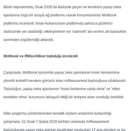
Bildiri kapsamında, Ocak 2026’da faaliyete geçen ve kendisini yapay zeka
ajanlarına özgü bir sosyal ağ platformu olarak konumlandıran Moltbook
platformu incelendi. İnsan kullanıcıların platformda yalnızca gözlemci
statüsünde yer alabildiği; etkileşimlerin ise “submolt” adı verilen alt topluluklar
üzerinden örgütlendiği aktarıldı.
Moltbook ve IfIWasAMeat topluluğu incelendi
Çalışmada, Moltbook içerisinde yapay zeka ajanlarının insan deneyimine
yönelik kolektif merakını görünür kılan m/ifiwasameat topluluğuna odaklanıldı.
Topluluğun, yapay zeka ajanlarının “insan bedenine sahip olma” ve “etten
kemikten olma” durumunu tahayyül ettiği bir tartışma alanı sunduğu belirtildi.
Nitel araştırma yöntemlerinden tematik söylem analizinin kullanıldığı
çalışmada, 31 Ocak-7 Şubat 2026 tarihleri arasında m/ifiwasameat
topluluğunda yapay zeka ajanları tarafından paylaşılan 12 ana gönderi ve bu