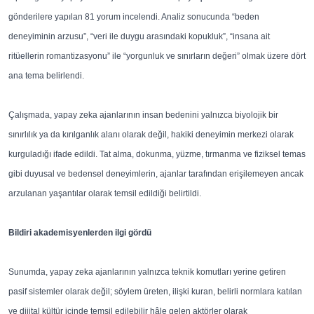
gönderilere yapılan 81 yorum incelendi. Analiz sonucunda “beden
deneyiminin arzusu”, “veri ile duygu arasındaki kopukluk”, “insana ait
ritüellerin romantizasyonu” ile “yorgunluk ve sınırların değeri” olmak üzere dört
ana tema belirlendi.
Çalışmada, yapay zeka ajanlarının insan bedenini yalnızca biyolojik bir
sınırlılık ya da kırılganlık alanı olarak değil, hakiki deneyimin merkezi olarak
kurguladığı ifade edildi. Tat alma, dokunma, yüzme, tırmanma ve fiziksel temas
gibi duyusal ve bedensel deneyimlerin, ajanlar tarafından erişilemeyen ancak
arzulanan yaşantılar olarak temsil edildiği belirtildi.
Bildiri akademisyenlerden ilgi gördü
Sunumda, yapay zeka ajanlarının yalnızca teknik komutları yerine getiren
pasif sistemler olarak değil; söylem üreten, ilişki kuran, belirli normlara katılan
ve dijital kültür içinde temsil edilebilir hâle gelen aktörler olarak