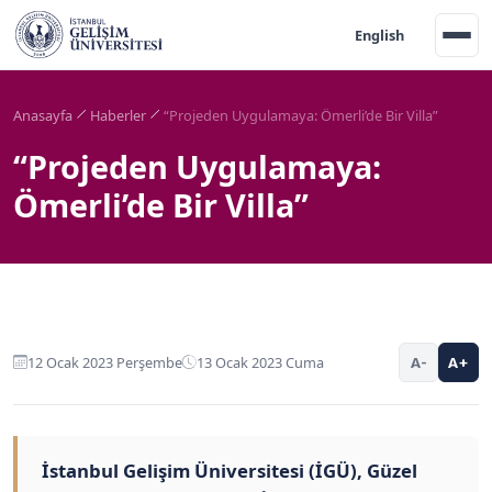
English
Anasayfa
Haberler
“Projeden Uygulamaya: Ömerli’de Bir Villa”
“Projeden Uygulamaya:
Ömerli’de Bir Villa”
12 Ocak 2023 Perşembe
13 Ocak 2023 Cuma
A-
A+
İstanbul Gelişim Üniversitesi (İGÜ), Güzel