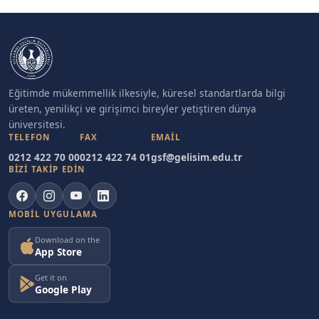
Eğitimde mükemmellik ilkesiyle, küresel standartlarda bilgi
üreten, yenilikçi ve girişimci bireyler yetiştiren dünya
üniversitesi.
TELEFON
FAX
EMAIL
0212 422 70 00
0212 422 74 01
gsf@gelisim.edu.tr
BİZİ TAKİP EDİN
MOBIL UYGULAMA
Download on the
App Store
Get it on
Google Play