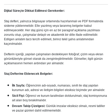
Dijital Süreçte Dikkat Edilmesi Gerekenler:
Staj defteri, yalnızca bilgisayar ortamında hazırlanmalı ve PDF formatında
sisteme yüklenmelidir. Elle yazılmış veya taranmış belgeler kabul
edilmeyecektir. Her staj günü için en az bir paragraf açıklama yazılması
zorunlu olup, çalışmalar detaylı ve akademik bir dille ifade edilmelidir.
Edilgen anlatım tarzı tercih edilmeli, birinci tekil şahıs anlatımından
kaçınılmalıdır.
Defterin içeriği, yapılan çalışmaları destekleyen fotoğraf, çizim veya ekran
görüntüleriyle görsel olarak da zenginleştirilmelidir. Görseller, ilgili günün
açıklamasının hemen ardından yer almalıdır.
Staj Defterine Eklenecek Belgeler:
İlk Sayfa:
Öğrencinin adı-soyadı, numarası, sınıfı ile staj yapılan
kurumun adı, adresi ve iletişim bilgileri eksiksiz biçimde yer almalıdır.
Sicil Fişi:
Öğrenci ve kurum tarafından doldurulmalı; staj komisyonuna
ait alan boş bırakılmalıdır.
Devam Takip Çizelgesi:
Günlük imzalar eksiksiz olmalı, resmi tatiller
ve pazar günleri dahil edilmemelidir.