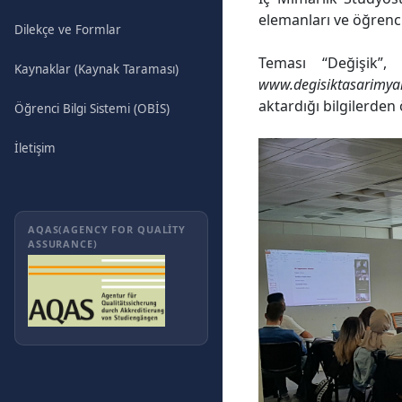
elemanları ve öğrencil
Dilekçe ve Formlar
Teması “Değişik”, 
Kaynaklar (Kaynak Taraması)
www.degisiktasarimya
aktardığı bilgilerden
Öğrenci Bilgi Sistemi (OBİS)
İletişim
AQAS(AGENCY FOR QUALITY
ASSURANCE)