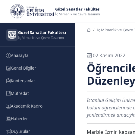
Güzel Sanatlar Fakültesi
İç Mimarlık ve Çevre Tasarımı
İç Mimarlık ve Çevre 
Güzel Sanatlar Fakültesi
İç Mimarlık ve Çevre Tasarımı
02 Kasım 2022
Anasayfa
Öğrencil
Genel Bilgiler
Düzenleyi
Kontenjanlar
Müfredat
İstanbul Gelişim Üniver
Akademik Kadro
bölüm öğrencilerinde m
yönlendirmek amacıyla i
Haberler
Duyurular
Marble İzmir kapsamı