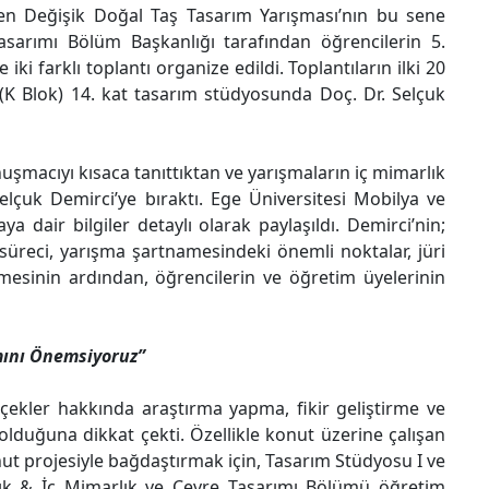
n Değişik Doğal Taş Tasarım Yarışması’nın bu sene
sarımı Bölüm Başkanlığı tarafından öğrencilerin 5.
ki farklı toplantı organize edildi. Toplantıların ilki 20
 (K Blok) 14. kat tasarım stüdyosunda Doç. Dr. Selçuk
nuşmacıyı kısaca tanıttıktan ve yarışmaların iç mimarlık
çuk Demirci’ye bıraktı. Ege Üniversitesi Mobilya ve
dair bilgiler detaylı olarak paylaşıldı. Demirci’nin;
süreci, yarışma şartnamesindeki önemli noktalar, jüri
ermesinin ardından, öğrencilerin ve öğretim üyelerinin
ımını Önemsiyoruz”
 ölçekler hakkında araştırma yapma, fikir geliştirme ve
lduğuna dikkat çekti. Özellikle konut üzerine çalışan
onut projesiyle bağdaştırmak için, Tasarım Stüdyosu I ve
lık & İç Mimarlık ve Çevre Tasarımı Bölümü öğretim