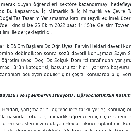
merak duyan öğrencileri sektöre kazandırmayı hedefleye
yor. Bu kapsamda, İç Mimarlık & İç Mimarlık ve Çevre Ta
oğal Taş Tasarım Yarışması’na katılımı teşvik edilmek üzere i
’de, ikincisi ise 25 Ekim 2022 saat 11:15’te Gelişim Tower
lımı ile gerçekleştirildi.
arlık Bölüm Başkanı Dr. Öğr. Üyesi Parvin Heidari davetli ko
emine değindikten sonra sözü davetli konuşmacı Sayın Sel
retim üyesi Doç. Dr. Selçuk Demirci tarafından yarışmaya 
ması, ürün kategorisi, başvuru tarihleri, yarışma başvuru 
azananları bekleyen ödüller gibi çeşitli konularda bilgi v
tüdyosu I ve İç Mimarlık Stüdyosu I Öğrencilerimizin Katıl
 Heidari, yarışmaların, öğrencilere farklı yerler, konular,
lamasından ötürü iç mimarlık öğrencileri için çok önemli o
nı önemsediklerini vurgulayan Heidari, ikinci toplantının, k
u I derslerinin yürütüldüğü 25 Ekim Salı günü İç Mimar