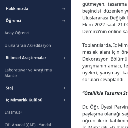
gütmeyen, tasarıma 
Hakkımızda
beşincisi düzenleni
Uluslararası Değişik D
Öğrenci
Ekim 2022 saat 21:00
Demirci’nin online katı
Aday Öğrenci
Toplantılarda, İç Mim
Uluslararası Akreditasyon
meslek alanı için ön
Bilimsel Araştırmalar
Dekorasyon Bölümü öğ
yarışmanın amacı, te
Laboratuvar ve Araştırma
üyeleri, yarışmayı k
Alanları
soruları cevaplandı.
Staj
“Özellikle Tasarım S
İç Mimarlık Kulübü
Dr. Öğr. Üyesi Parvin
Erasmus+
paylaşma olanağı sağ
öğrencilerin katılımı
Çift Anadal (ÇAP) - Yandal
İç Mimarlık Stüdyos