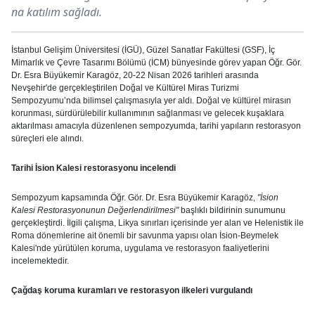
na katılım sağladı.
İstanbul Gelişim Üniversitesi (İGÜ), Güzel Sanatlar Fakültesi (GSF), İç
Mimarlık ve Çevre Tasarımı Bölümü (İCM) bünyesinde görev yapan Öğr. Gör.
Dr.
Esra Büyükemir Karagöz
, 20-22 Nisan 2026 tarihleri arasında
Nevşehir'de gerçekleştirilen Doğal ve Kültürel Miras Turizmi
Sempozyumu’nda bilimsel çalışmasıyla yer aldı. Doğal ve kültürel mirasın
korunması, sürdürülebilir kullanımının sağlanması ve gelecek kuşaklara
aktarılması amacıyla düzenlenen sempozyumda, tarihi yapıların restorasyon
süreçleri ele alındı.
Tarihi İsion Kalesi restorasyonu incelendi
Sempozyum kapsamında Öğr. Gör.
Dr. Esra Büyükemir Karagöz
,
"İsion
Kalesi Restorasyonunun Değerlendirilmesi"
başlıklı bildirinin sunumunu
gerçekleştirdi.
İlgili çalışma, Likya sınırları içerisinde yer alan ve Helenistik ile
Roma dönemlerine ait önemli bir savunma yapısı olan İsion-Beymelek
Kalesi'nde
yürütülen koruma, uygulama ve restorasyon faaliyetlerini
incelemektedir
.
Çağdaş koruma kuramları ve restorasyon ilkeleri vurgulandı