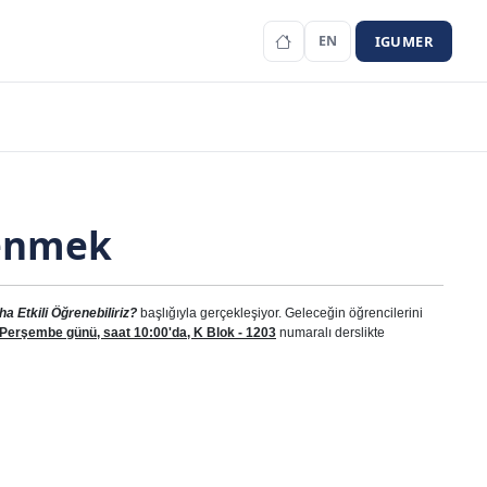
IGUMER
EN
renmek
 Etkili Öğrenebiliriz?
başlığıyla gerçekleşiyor. Geleceğin öğrencilerini
 Perşembe günü, saat 10:00'da, K Blok - 1203
numaralı derslikte