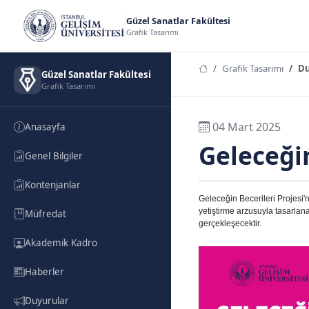
Güzel Sanatlar Fakültesi
Grafik Tasarımı
Grafik Tasarımı
Du
Güzel Sanatlar Fakültesi
Grafik Tasarımı
04 Mart 2025
Anasayfa
Geleceği
Genel Bilgiler
Kontenjanlar
Geleceğin Becerileri Projesi'n
yetiştirme arzusuyla tasarlanan
Müfredat
gerçekleşecektir.
Akademik Kadro
Haberler
Duyurular