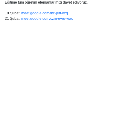
Eğitime tüm öğretim elemanlarımızı davet ediyoruz.
19 Şubat:
meet.google.com/tkc-
jerf-kzq
21 Şubat:
meet.google.com/czm-
evru-wac