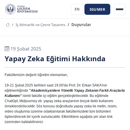
IGUMER
EN
İç Mimarlık ve Çevre Tasarımı
Duyurular
19 Şubat 2025
Yapay Zeka Eğitimi Hakkında
Fakültemizin değerli öğretim elemanları,
19-21 Şubat 2025 tarihleri saat 19.00'da Prof. Dr. Erkan SAKA'nın
eğitmenliğinde
"Akademisyenlere Yönelik Yapay Zekanın Farklı Araçlarla
Kullanımı"
isimli fakülte içi eğitim gerçekleştirilecektir. Bu eğitimde
ChatGpt, Midjourney vb. yapay zeka araçlarının birçok farklı kullanımı
örneklendirilecektir. Söz konusu doğrultuda yapay zeka ile metin, resim,
video oluşturma üzerine odaklanılarak fakültemizdeki tüm bölümleri
ilgilendirecek bir içerik sunulacaktır. Etkinliklere aşağıda yer alan link
üzerinden katılabilirsiniz.